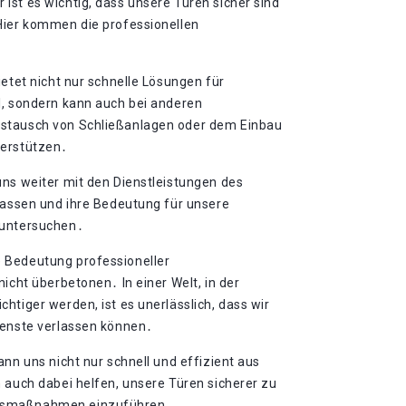
ist es wichtig, dass unsere Türen sicher sind
Hier kommen die professionellen
ietet nicht nur schnelle Lösungen für
l, sondern kann auch bei anderen
stausch von Schließanlagen oder dem Einbau
terstützen․
uns weiter mit den Dienstleistungen des
efassen und ihre Bedeutung für unsere
 untersuchen․
 Bedeutung professioneller
icht überbetonen․ In einer Welt, in der
htiger werden, ist es unerlässlich, dass wir
ienste verlassen können․
ann uns nicht nur schnell und effizient aus
 auch dabei helfen, unsere Türen sicherer zu
tsmaßnahmen einzuführen․