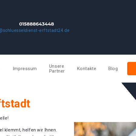
@schluesseldienst-erftstadt24.de
Unsere
e
Impressum
Kontakte
Blog
Partner
ftstadt
elle!
el klemmt, helfen wir Ihnen.