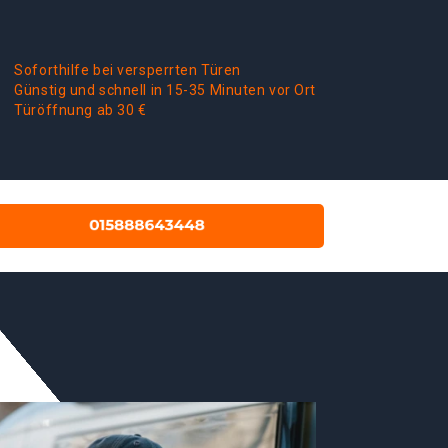
Soforthilfe bei versperrten Türen
Günstig und schnell in 15-35 Minuten vor Ort
Türöffnung ab 30 €